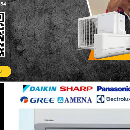
364
ม