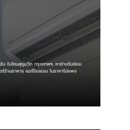
้ฉัน ในโซนสุขุมวิท กรุงเทพฯ, หาช่างรับซ่อม
 แอร์ร้านอาหาร แอร์โรงแรม ในราคาไม่แพง